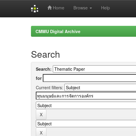
Home
Browse
Help
Skip
navigation
CMMU Digital Archive
Search
Search:
for
Current filters: