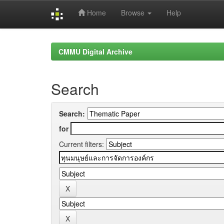
Home
Browse
Help
Skip
navigation
CMMU Digital Archive
Search
Search:
for
Current filters: