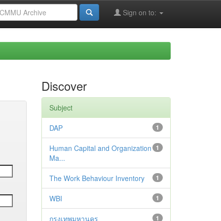
Sign on to:
Discover
Subject
DAP
1
Human Capital and Organization
1
Ma...
The Work Behaviour Inventory
1
WBI
1
กรุงเทพมหานคร
1