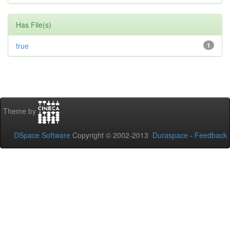
Has File(s)
true
1
Theme by
DSpace Software
Copyright © 2002-2013
Duraspace
-
Feedback