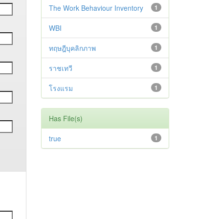
The Work Behaviour Inventory
1
WBI
1
ทฤษฎีบุคลิกภาพ
1
ราชเทวี
1
โรงแรม
1
Has File(s)
true
1