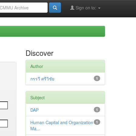
Sign on to:
Discover
Author
กรรวี ศรีวิชัย
1
Subject
DAP
1
Human Capital and Organization
1
Ma...