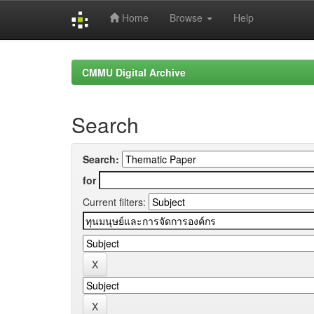
Home
Browse
Help
Skip
navigation
CMMU Digital Archive
Search
Search:
for
Current filters: