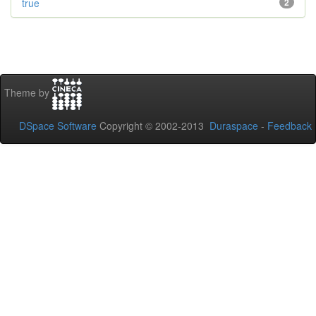
true
2
Theme by
DSpace Software
Copyright © 2002-2013
Duraspace
-
Feedback