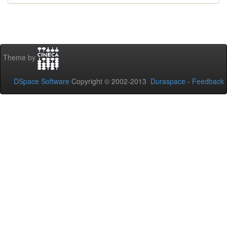
Theme by
DSpace Software
Copyright © 2002-2013
Duraspace
-
Feedback