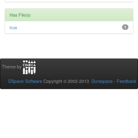
Has File(s)
true
1
Theme by
DSpace Software
Copyright © 2002-2013
Duraspace
-
Feedback