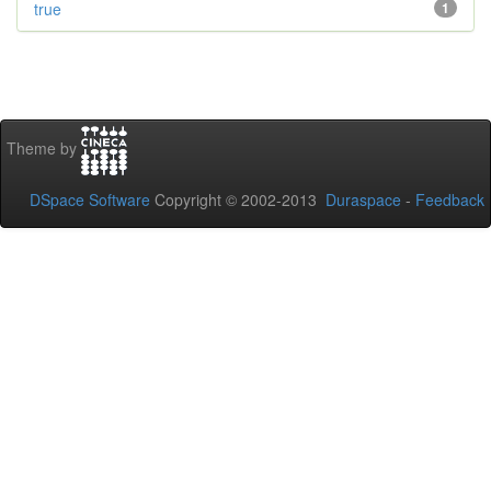
true
1
Theme by
DSpace Software
Copyright © 2002-2013
Duraspace
-
Feedback