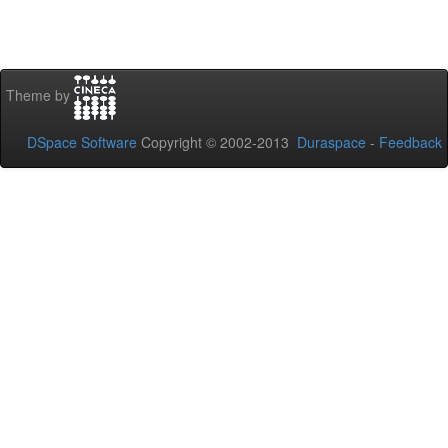
Theme by
DSpace Software
Copyright © 2002-2013
Duraspace
-
Feedback