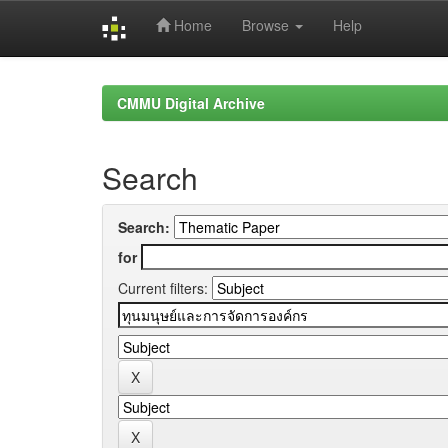
Home
Browse
Help
Skip
navigation
CMMU Digital Archive
Search
Search:
for
Current filters: