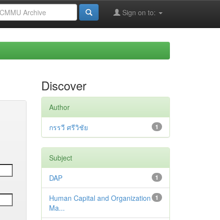
Sign on to:
Discover
Author
กรรวี ศรีวิชัย
1
Subject
DAP
1
Human Capital and Organization
1
Ma...