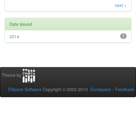
next >
Date issued
2014
7
Theme by
DSpace Software
Copyright © 2002-2013
Duraspace
-
Feedback