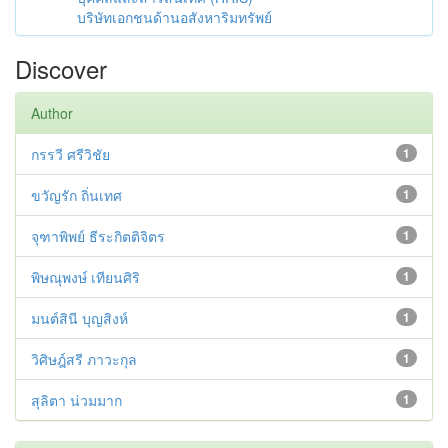
บริษัทเอกชนด้านอสังหาริมทรัพย์
Discover
Author
กรรวี ศรีวิชัย
1
ขวัญรัก ถิ่นเทศ
1
จุฑาพิพย์ ธีระกิตติจิตร
1
พิษณุพงษ์ เทียนศิริ
1
มนต์สินี บุญสิงห์
1
วิศิษฎ์สรี ภาวะกุล
1
สุลิตา น่วมมาก
1