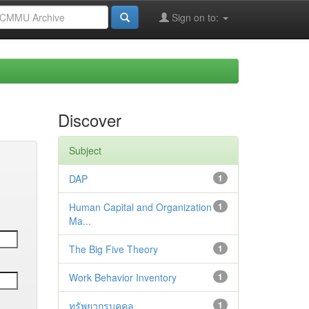
Sign on to:
Discover
Subject
DAP
1
Human Capital and Organization
1
Ma...
The Big Five Theory
1
Work Behavior Inventory
1
ทรัพยากรบุคคล
1