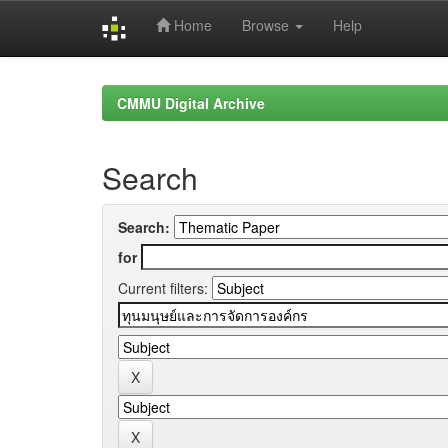
Home
Browse
Help
Skip
navigation
CMMU Digital Archive
Search
Search:
for
Current filters: