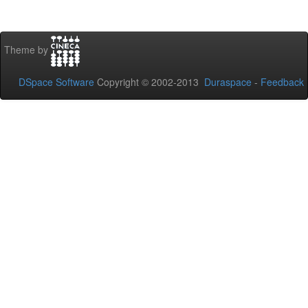
Theme by
DSpace Software
Copyright © 2002-2013
Duraspace
-
Feedback