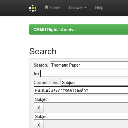
Home
Browse
Help
Skip
navigation
CMMU Digital Archive
Search
Search:
for
Current filters: