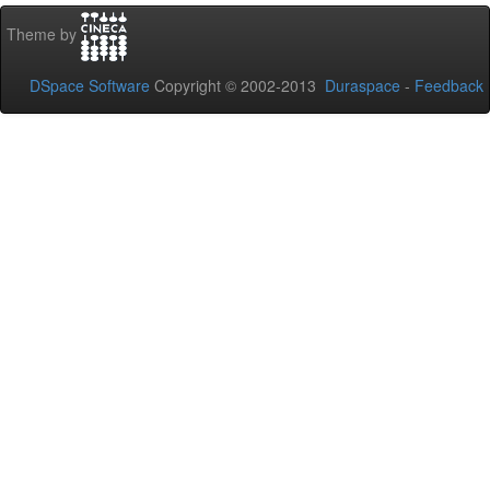
Theme by
DSpace Software
Copyright © 2002-2013
Duraspace
-
Feedback