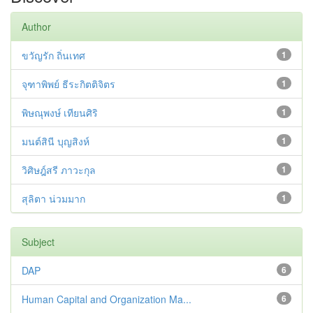
Author
ขวัญรัก ถิ่นเทศ
1
จุฑาพิพย์ ธีระกิตติจิตร
1
พิษณุพงษ์ เทียนศิริ
1
มนต์สินี บุญสิงห์
1
วิศิษฎ์สรี ภาวะกุล
1
สุลิตา น่วมมาก
1
Subject
DAP
6
Human Capital and Organization Ma...
6