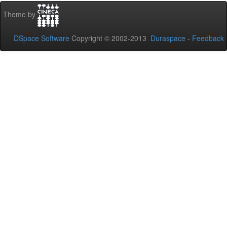
Theme by
DSpace Software
Copyright © 2002-2013
Duraspace
-
Feedback