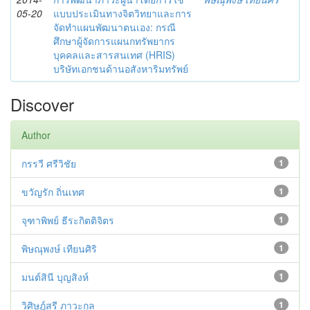
05-20
แบบประเมินทางจิตวิทยาและการ
จัดทำแผนพัฒนาตนเอง: กรณี
ศึกษาผู้จัดการแผนกทรัพยากร
บุคคลและสารสนเทศ (HRIS)
บริษัทเอกชนด้านอสังหาริมทรัพย์
Discover
Author
กรรวี ศรีวิชัย
1
ขวัญรัก ถิ่นเทศ
1
จุฑาพิพย์ ธีระกิตติจิตร
1
พิษณุพงษ์ เทียนศิริ
1
มนต์สินี บุญสิงห์
1
วิศิษฎ์สรี ภาวะกุล
1