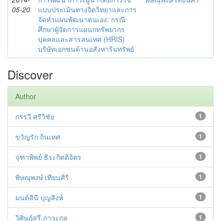
05-20
แบบประเมินทางจิตวิทยาและการ
จัดทำแผนพัฒนาตนเอง: กรณี
ศึกษาผู้จัดการแผนกทรัพยากร
บุคคลและสารสนเทศ (HRIS)
บริษัทเอกชนด้านอสังหาริมทรัพย์
Discover
Author
กรรวี ศรีวิชัย
1
ขวัญรัก ถิ่นเทศ
1
จุฑาพิพย์ ธีระกิตติจิตร
1
พิษณุพงษ์ เทียนศิริ
1
มนต์สินี บุญสิงห์
1
วิศิษฎ์สรี ภาวะกุล
1