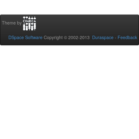
Theme by
DSpace Software
Copyright © 2002-2013
Duraspace
-
Feedback