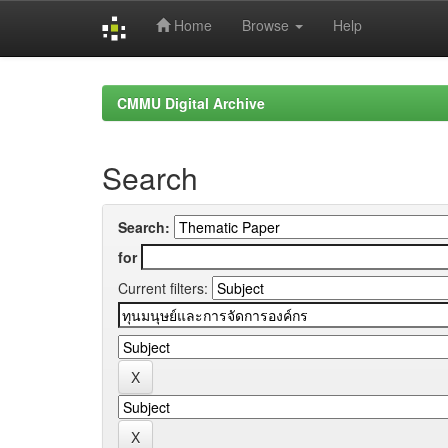
Home
Browse
Help
Skip
navigation
CMMU Digital Archive
Search
Search:
for
Current filters: