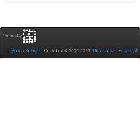
Theme by
DSpace Software
Copyright © 2002-2013
Duraspace
-
Feedback