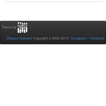
Theme by
DSpace Software
Copyright © 2002-2013
Duraspace
-
Feedback