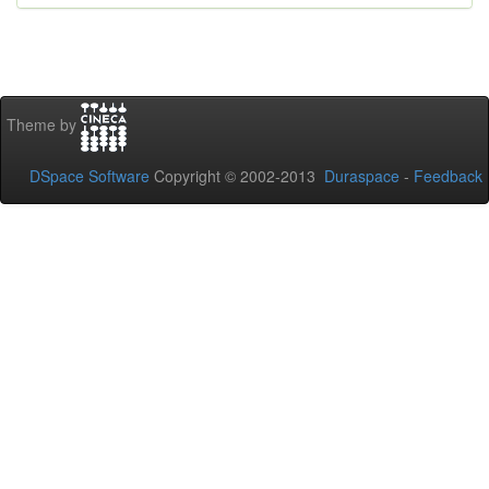
Theme by
DSpace Software
Copyright © 2002-2013
Duraspace
-
Feedback