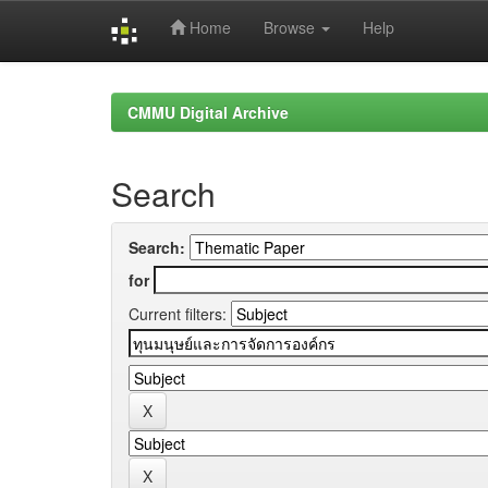
Home
Browse
Help
Skip
navigation
CMMU Digital Archive
Search
Search:
for
Current filters: