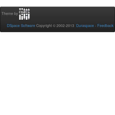
Theme by
DSpace Software
Copyright © 2002-2013
Duraspace
-
Feedback