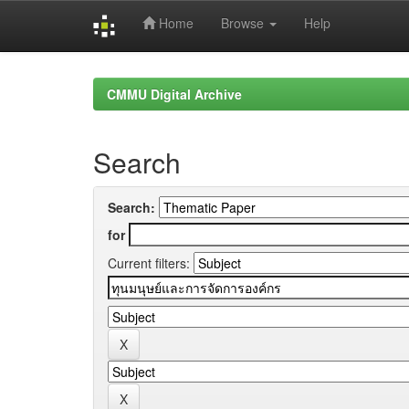
Home
Browse
Help
Skip
navigation
CMMU Digital Archive
Search
Search:
for
Current filters: