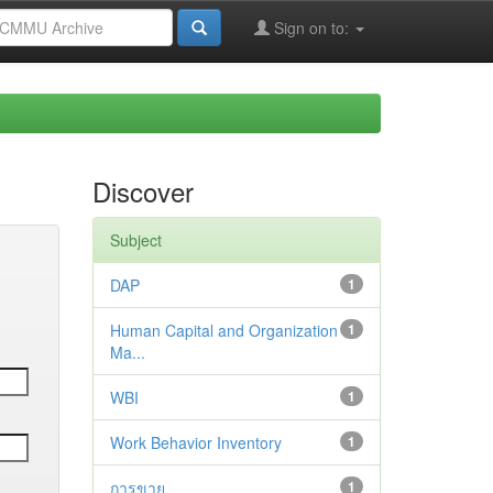
Sign on to:
Discover
Subject
DAP
1
Human Capital and Organization
1
Ma...
WBI
1
Work Behavior Inventory
1
การขาย
1