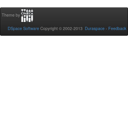
Theme by
DSpace Software
Copyright © 2002-2013
Duraspace
-
Feedback