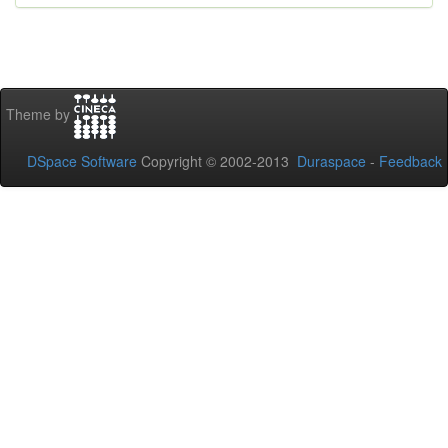
Theme by
DSpace Software
Copyright © 2002-2013
Duraspace
-
Feedback