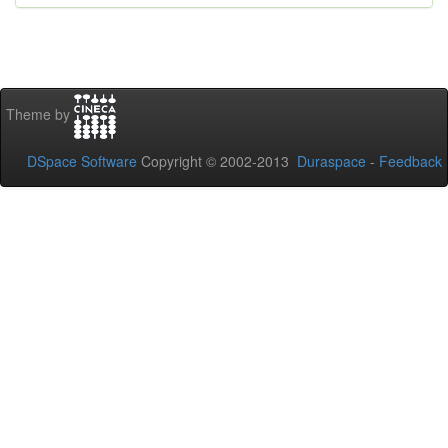
Theme by
DSpace Software
Copyright © 2002-2013
Duraspace
-
Feedback