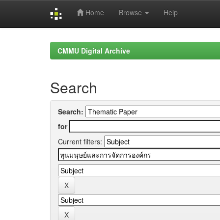
Home
Browse
Help
Skip
navigation
CMMU Digital Archive
Search
Search:
for
Current filters: