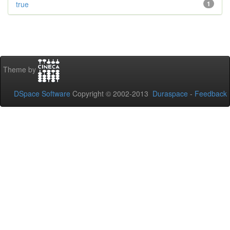
true
1
Theme by
DSpace Software
Copyright © 2002-2013
Duraspace
-
Feedback