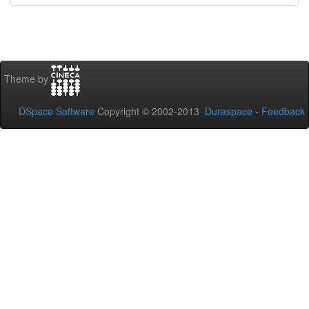
Theme by
DSpace Software
Copyright © 2002-2013
Duraspace
-
Feedback