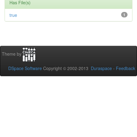
Has File(s)
true
1
Theme by
DSpace Software
Copyright © 2002-2013
Duraspace
-
Feedback