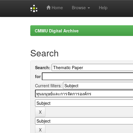
Home
Browse
Help
Skip
navigation
CMMU Digital Archive
Search
Search:
for
Current filters: