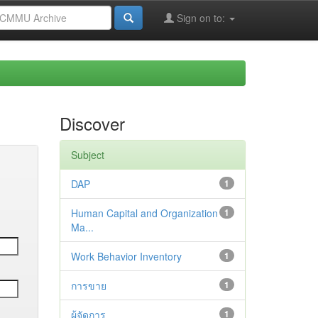
Sign on to:
Discover
Subject
DAP
1
Human Capital and Organization
1
Ma...
Work Behavior Inventory
1
การขาย
1
ผู้จัดการ
1