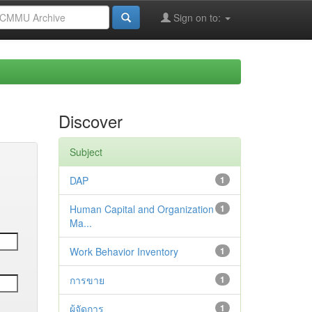
Sign on to:
Discover
Subject
DAP
1
Human Capital and Organization
1
Ma...
Work Behavior Inventory
1
การขาย
1
ผู้จัดการ
1