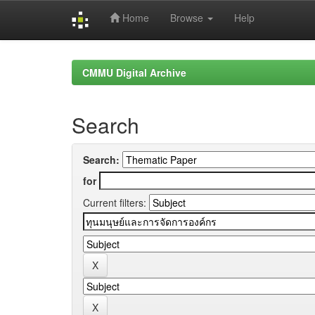
Home
Browse
Help
Skip
navigation
CMMU Digital Archive
Search
Search:
for
Current filters: