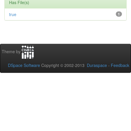
Has File(s)
true
1
Theme by
DSpace Software
Copyright © 2002-2013
Duraspace
-
Feedback