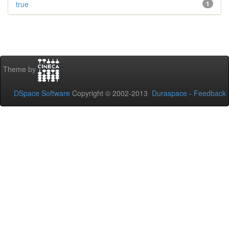
true
1
Theme by
DSpace Software
Copyright © 2002-2013
Duraspace
-
Feedback