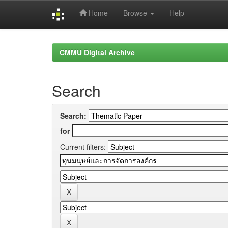
Home
Browse
Help
Skip
navigation
CMMU Digital Archive
Search
Search:
for
Current filters: