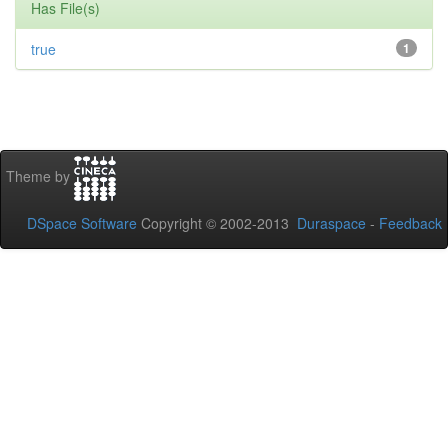
Has File(s)
true
1
Theme by
DSpace Software
Copyright © 2002-2013
Duraspace
-
Feedback