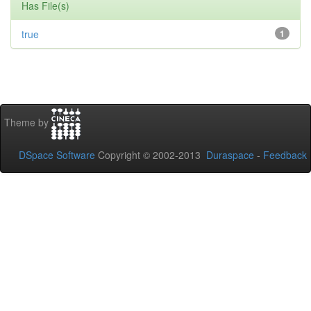
Has File(s)
true
1
Theme by
DSpace Software
Copyright © 2002-2013
Duraspace
-
Feedback