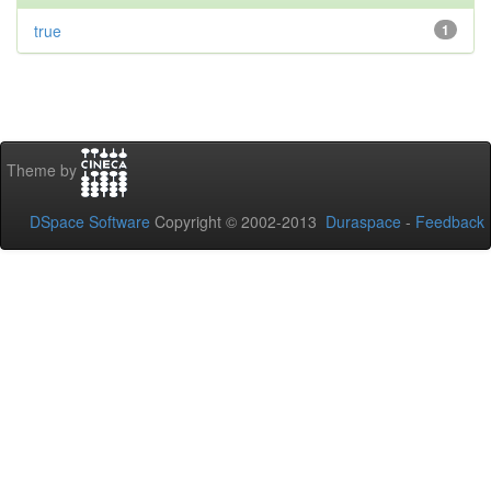
true
1
Theme by
DSpace Software
Copyright © 2002-2013
Duraspace
-
Feedback