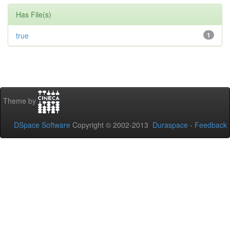
Has File(s)
true
1
Theme by
DSpace Software
Copyright © 2002-2013
Duraspace
-
Feedback