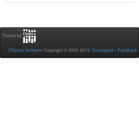
Theme by
DSpace Software
Copyright © 2002-2013
Duraspace
-
Feedback