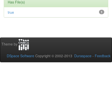
Has File(s)
true
1
Theme by
DSpace Software
Copyright © 2002-2013
Duraspace
-
Feedback