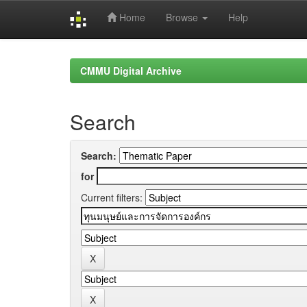
Home
Browse
Help
Skip
navigation
CMMU Digital Archive
Search
Search:
for
Current filters: