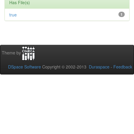
Has File(s)
true
1
Theme by
DSpace Software
Copyright © 2002-2013
Duraspace
-
Feedback