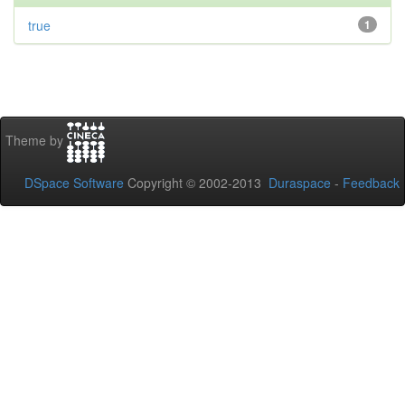
true
1
Theme by
DSpace Software
Copyright © 2002-2013
Duraspace
-
Feedback