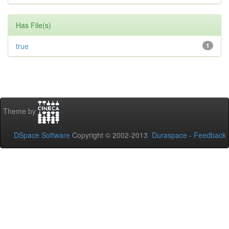
Has File(s)
true
1
Theme by
DSpace Software
Copyright © 2002-2013
Duraspace
-
Feedback