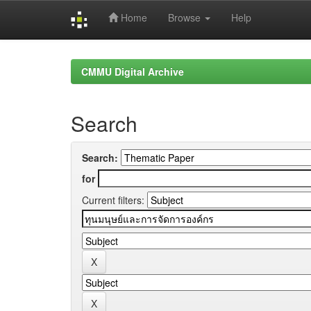
Home
Browse
Help
Skip
navigation
CMMU Digital Archive
Search
Search:
for
Current filters: