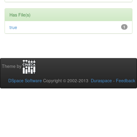
Has File(s)
true
1
Theme by
DSpace Software
Copyright © 2002-2013
Duraspace
-
Feedback